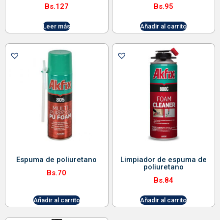
Bs.
127
Bs.
95
Leer más
Añadir al carrito
Espuma de poliuretano
Limpiador de espuma de
poliuretano
Bs.
70
Bs.
84
Añadir al carrito
Añadir al carrito