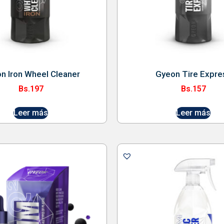
n Iron Wheel Cleaner
Gyeon Tire Expre
Bs.
197
Bs.
157
Leer más
Leer más