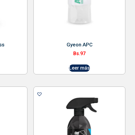
ss
Gyeon APC
Bs.
97
Leer más