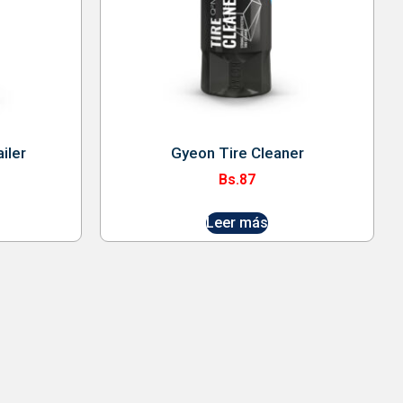
iler
Gyeon Tire Cleaner
Bs.
87
Leer más