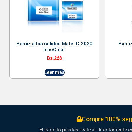
Barniz altos solidos Mate IC-2020
Barni
InnoColor
Bs.
268
Leer más
Compra 100% seg
El pago lo puedes realizar directamente en