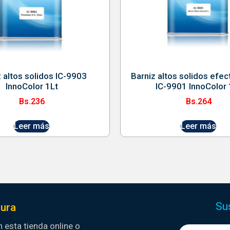
z altos solidos IC-9903
Barniz altos solidos efe
InnoColor 1Lt
IC-9901 InnoColor 
Bs.
236
Bs.
264
Leer más
Leer más
Su
ura
 esta tienda online o