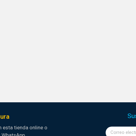
Su
ura
 esta tienda online o
r WhatsApp.