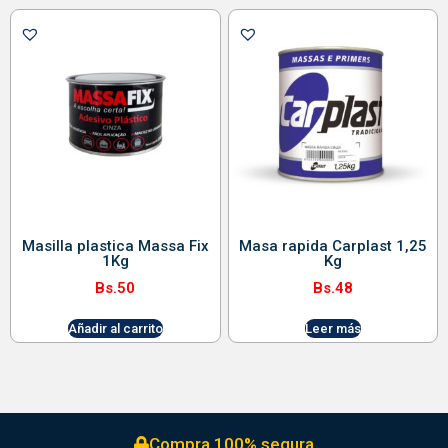
Masilla plastica Massa Fix
Masa rapida Carplast 1,25
1Kg
Kg
Bs.
50
Bs.
48
Añadir al carrito
Leer más
Compra 100% segura