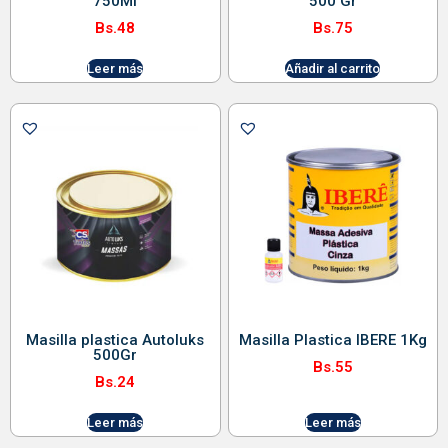
750Ml
500 Gr
Bs.
48
Bs.
75
Leer más
Añadir al carrito
Masilla plastica Autoluks
Masilla Plastica IBERE 1Kg
500Gr
Bs.
55
Bs.
24
Leer más
Leer más