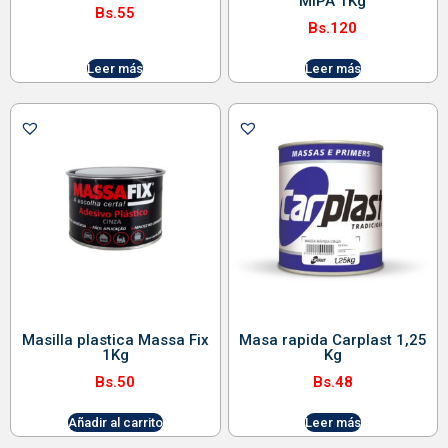
MIPA 1Kg
Bs.
55
Bs.
120
Leer más
Leer más
Masilla plastica Massa Fix
Masa rapida Carplast 1,25
1Kg
Kg
Bs.
50
Bs.
48
Añadir al carrito
Leer más