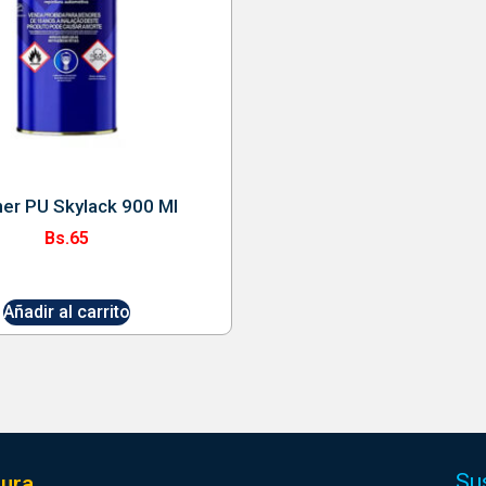
ner PU Skylack 900 Ml
Bs.
65
Añadir al carrito
Su
ura