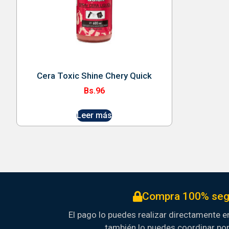
Cera Toxic Shine Chery Quick
Bs.
96
Leer más
Compra 100% seg
El pago lo puedes realizar directamente en
también lo puedes coordinar po