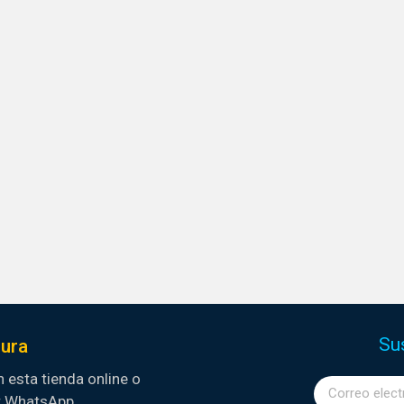
Su
ura
 esta tienda online o
r WhatsApp.