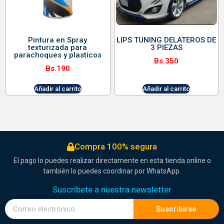
Pintura en Spray
LIPS TUNING DELATEROS DE
texturizada para
3 PIEZAS
parachoques y plasticos
Bs.
350
Bs.
190
Añadir al carrito
Añadir al carrito
Compra 100% segura
El pago lo puedes realizar directamente en esta tienda online o
también lo puedes coordinar por WhatsApp.
Suscríbete a nuestra newsletter
Suscribirse