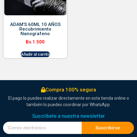
ADAM’S 60ML 10 AÑOS
Recubrimiento
Nanografeno
Bs.
1.500
Añadir al carrito
Compra 100% segura
El pago lo puedes realizar directamente en esta tienda online o
también lo puedes coordinar por WhatsApp.
Suscríbete a nuestra newsletter
Suscribirse