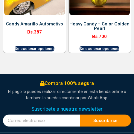
Candy Amarillo Automotivo
Heavy Candy – Color Golden
Pearl
Bs.
387
Bs.
700
Seleccionar opciones
Seleccionar opciones
Compra 100% segura
El pago lo puedes realizar directamente en esta tienda online o
también lo puedes coordinar por WhatsApp.
Suscríbete a nuestra newsletter
Suscribirse