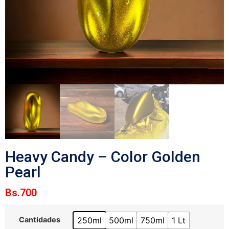
Heavy Candy – Color Golden
Pearl
Bs.
700
250ml
500ml
750ml
1 Lt
Cantidades