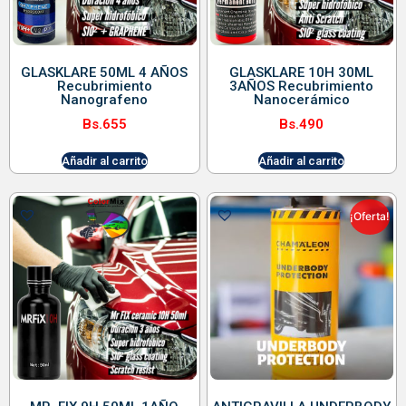
GLASKLARE 50ML 4 AÑOS
GLASKLARE 10H 30ML
Recubrimiento
3AÑOS Recubrimiento
Nanografeno
Nanocerámico
Bs.
655
Bs.
490
Añadir al carrito
Añadir al carrito
¡Oferta!