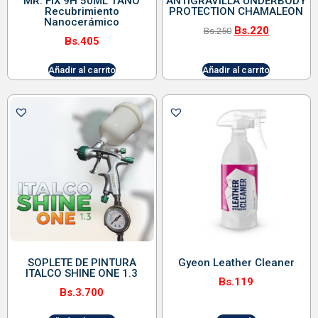
MR. FIX 9H 50ML 1AÑO
ANTIGRAVILLA UNDERBODY
Recubrimiento
PROTECTION CHAMALEON
Nanocerámico
Bs.
220
Bs.
250
Bs.
405
Añadir al carrito
Añadir al carrito
SOPLETE DE PINTURA
Gyeon Leather Cleaner
ITALCO SHINE ONE 1.3
Bs.
119
Bs.
3.700