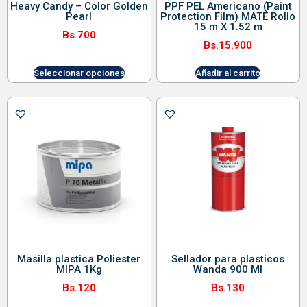
Heavy Candy – Color Golden
PPF PEL Americano (Paint
Pearl
Protection Film) MATE Rollo
15 m X 1.52 m
Bs.
700
Bs.
15.900
Seleccionar opciones
Añadir al carrito
Masilla plastica Poliester
Sellador para plasticos
MIPA 1Kg
Wanda 900 Ml
Bs.
120
Bs.
130