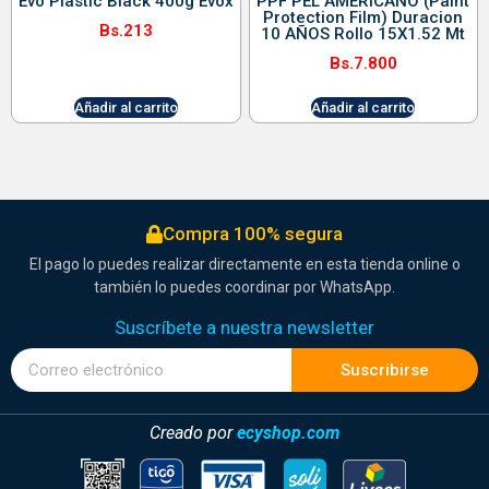
Evo Plastic Black 400g Evox
PPF PEL AMERICANO (Paint
Protection Film) Duracion
Bs.
213
10 AÑOS Rollo 15X1.52 Mt
Bs.
7.800
Añadir al carrito
Añadir al carrito
Compra 100% segura
El pago lo puedes realizar directamente en esta tienda online o
también lo puedes coordinar por WhatsApp.
Suscríbete a nuestra newsletter
Suscribirse
Creado por
ecyshop.com