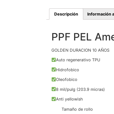
Descripción
Información a
PPF PEL Ame
GOLDEN DURACION 10 AÑOS
Auto regenerativo TPU
Hidrofobico
Oleofobico
8 mil/pulg (203.9 micras)
Anti yellowish
Tamaño de rollo