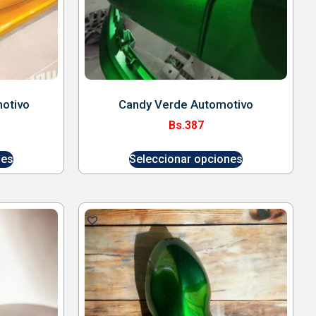
motivo
Candy Verde Automotivo
Bs.
387
nes
Seleccionar opciones