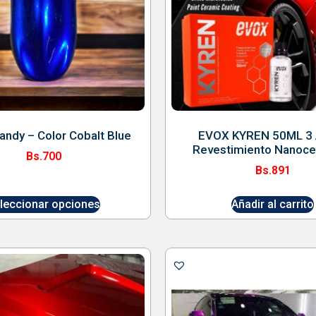
andy – Color Cobalt Blue
EVOX KYREN 50ML 3
Revestimiento Nanoce
Bs.
700
Bs.
891
leccionar opciones
Añadir al carrito