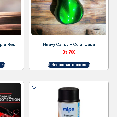
pple Red
Heavy Candy – Color Jade
Bs.
700
nes
Seleccionar opciones